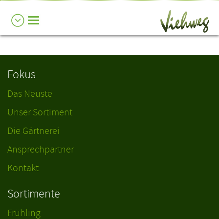
Fokus
Das Neuste
Unser Sortiment
Die Gärtnerei
Ansprechpartner
Kontakt
Sortimente
Frühling