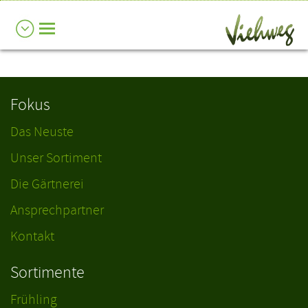
Fokus
Das Neuste
Unser Sortiment
Die Gärtnerei
Ansprechpartner
Kontakt
Sortimente
Frühling