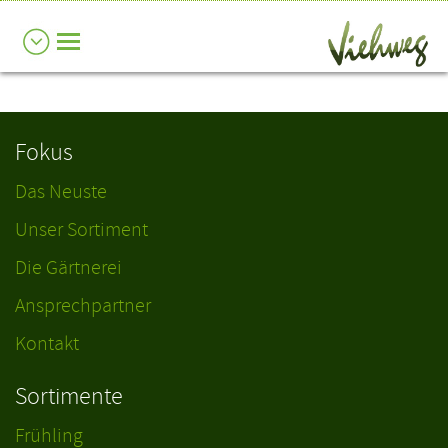
Fokus
Das Neuste
Unser Sortiment
Die Gärtnerei
Ansprechpartner
Kontakt
Sortimente
Frühling