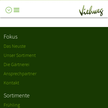
Fokus
Das Neuste
Unser Sortiment
Die Gärtnerei
Ansprechpartner
Kontakt
Sortimente
Frühling